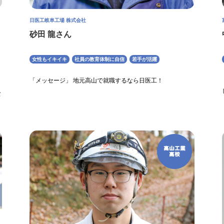
日医工岐阜工場 株式会社
砂田 龍さん
女性もイキイキ
社員の教育体制に自信
若手が活躍
「メッセージ」 地元高山で就職するなら日医工！
バ