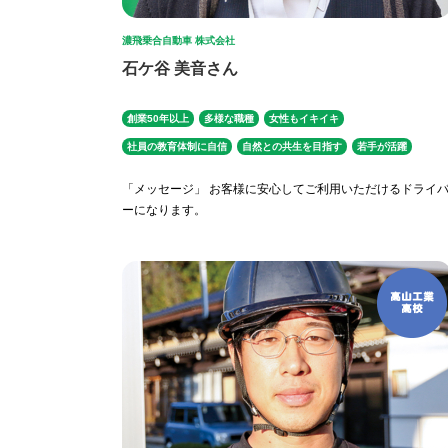
濃飛乗合自動車 株式会社
石ケ谷 美音さん
創業50年以上
多様な職種
女性もイキイキ
社員の教育体制に自信
自然との共生を目指す
若手が活躍
「メッセージ」 お客様に安心してご利用いただけるドライ
ーになります。