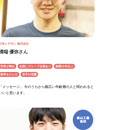
日本レヂボン 株式会社
溝端 優弥さん
世界が舞台
全国にグループ企業あり
創業50年以上
業界をけん引
若手が活躍
「メッセージ」 今のうちから幅広い年齢層の人と関われると
いいと思います。