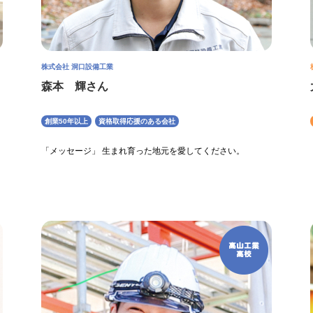
株式会社 洞口設備工業
森本 輝さん
創業50年以上
資格取得応援のある会社
く
「メッセージ」 生まれ育った地元を愛してください。