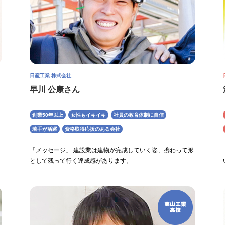
日産工業 株式会社
早川 公康さん
創業50年以上
女性もイキイキ
社員の教育体制に自信
若手が活躍
資格取得応援のある会社
「メッセージ」 建設業は建物が完成していく姿、携わって形
として残って行く達成感があります。