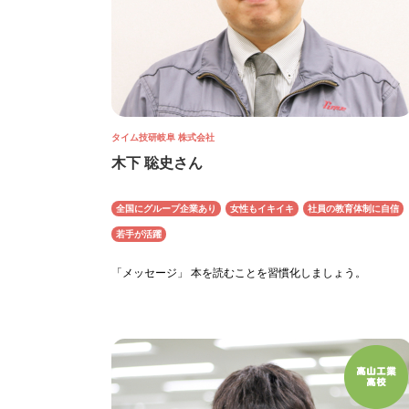
タイム技研岐阜 株式会社
木下 聡史さん
全国にグループ企業あり
女性もイキイキ
社員の教育体制に自信
若手が活躍
「メッセージ」 本を読むことを習慣化しましょう。