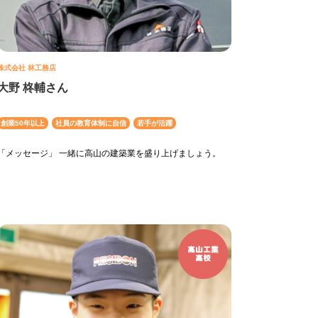
株式会社 林工務店
大野 柊輔さん
創業50年以上
社員の教育体制に自信
若手が活躍
「メッセージ」 一緒に高山の建築業を盛り上げましょう。