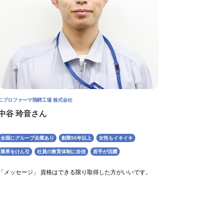
ニプロファーマ飛騨工場 株式会社
中谷 玲音さん
全国にグループ企業あり
創業50年以上
女性もイキイキ
業界をけん引
社員の教育体制に自信
若手が活躍
「メッセージ」 資格はできる限り取得した方がいいです。