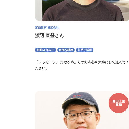
富山建材 株式会社
渡辺 直登さん
創業50年以上
多様な職種
若手が活躍
「メッセージ」 失敗を怖がらず好奇心を大事にして進んで
ださい。