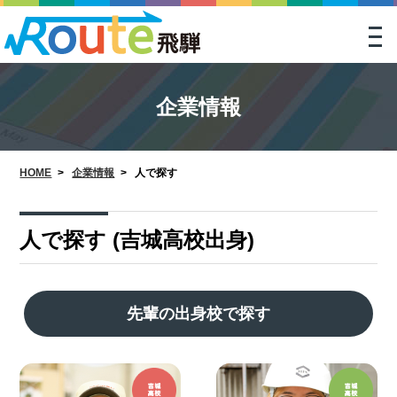
togg
navi
企業情報
HOME
>
企業情報
>
人で探す
人で探す (吉城高校出身)
先輩の出身校で探す