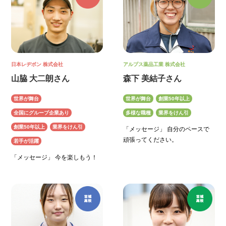
日本レヂボン 株式会社
アルプス薬品工業 株式会社
山脇 大二朗さん
森下 美結子さん
世界が舞台
世界が舞台
創業50年以上
全国にグループ企業あり
多様な職種
業界をけん引
創業50年以上
業界をけん引
「メッセージ」 自分のペースで
頑張ってください。
若手が活躍
「メッセージ」 今を楽しもう！