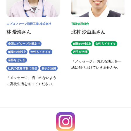
ニプロファーマ飛騨工場 株式会社
飛騨信用組合
林 愛海さん
北村 沙由里さん
全国にグループ企業あり
創業50年以上
女性もイキイキ
創業50年以上
女性もイキイキ
若手が活躍
業界をけん引
「メッセージ」 誇れる地元を一
緒に創り上げていきませんか。
社員の教育体制に自信
若手が活躍
「メッセージ」 悔いのないよう
に高校生活を送ってください。